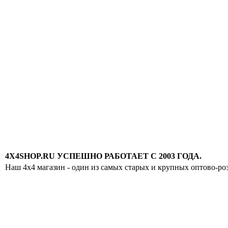
4X4SHOP.RU УСПЕШНО РАБОТАЕТ С 2003 ГОДА.
Наш 4x4 магазин - один из самых старых и крупных оптово-ро
Хотите узнавать
первыми о скидках
спец.предложениях