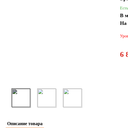
Ест
В м
На
Уров
6 
Описание товара