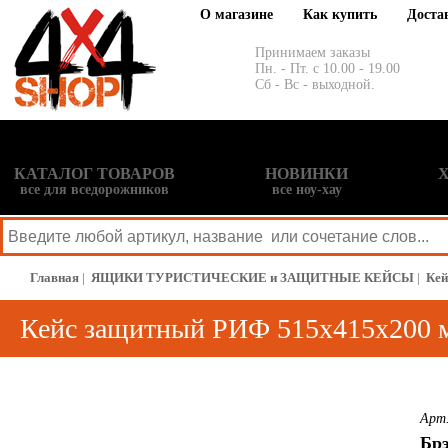
О магазине
Как купить
Доста
Принимаем заказы
Пн. - Пт. с 10.00 - 19.00
Сб - Вс - выходной.
КАТАЛОГ ТОВАРОВ
НОВИНКИ
все для вседорожников
все ноу-хау
Главная
|
ЯЩИКИ ТУРИСТИЧЕСКИЕ и ЗАЩИТНЫЕ КЕЙСЫ
|
Ке
Кейс защитный РИФ 515х415х200 
Арт
Бр