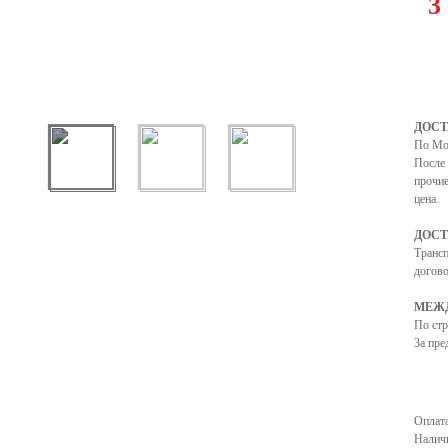
3
ДОСТ
По Мо
После 
прочие
цена.
ДОСТ
Транс
догово
МЕЖД
По ст
За пре
Оплата
Налич