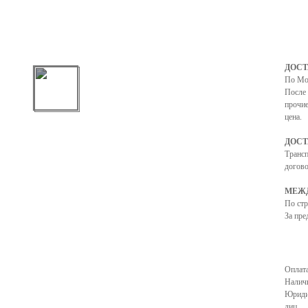
ДОСТ
По Мо
После 
прочие
цена.
ДОСТ
Транс
догово
МЕЖД
По ст
За пре
Оплата
Налич
Юриди
лиц