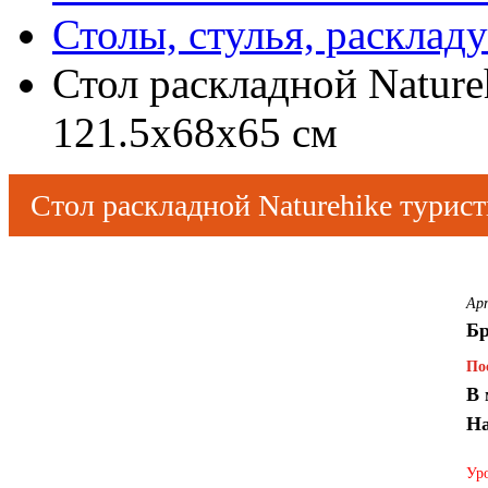
Столы, стулья, расклад
Стол раскладной Nature
121.5х68х65 см
Стол раскладной Naturehike турис
Ар
Бр
По
В 
На
Уро