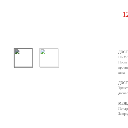
1
ДОСТ
По Мо
После 
прочие
цена.
ДОСТ
Транс
догово
МЕЖД
По ст
За пре