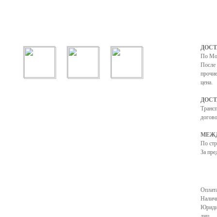
ДОСТ
По Мо
После 
прочие
цена.
ДОСТ
Транс
догово
МЕЖД
По ст
За пре
Оплата
Налич
Юриди
лиц