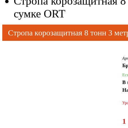
Стропа корозащитная 8
сумке ORT
Стропа корозащитная 8 тонн 3 мет
Ар
Бр
Ес
В 
На
Уро
1