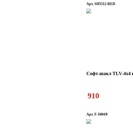
Арт. SH5512-RED
Софт-шакл TLV-4x4 к
910
Арт. F-1604/8