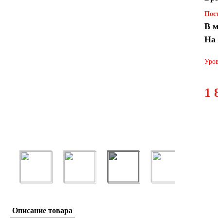
Пост
В м
На
Уров
1 
Описание товара