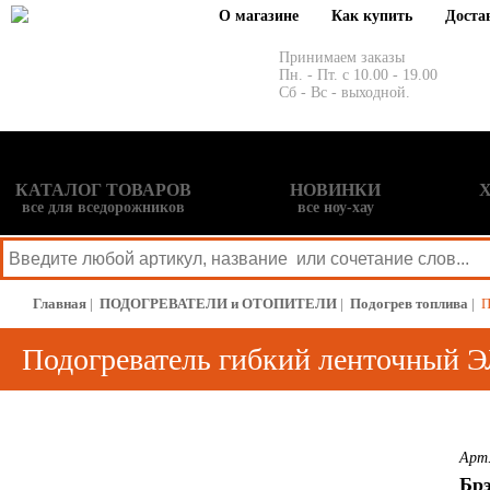
О магазине
Как купить
Доста
Принимаем заказы
Пн. - Пт. с 10.00 - 19.00
Сб - Вс - выходной.
КАТАЛОГ ТОВАРОВ
НОВИНКИ
все для вседорожников
все ноу-хау
Главная
|
ПОДОГРЕВАТЕЛИ и ОТОПИТЕЛИ
|
Подогрев топлива
|
П
Подогреватель гибкий ленточный Э
Арт.
Брэ