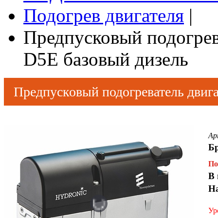
Подогрев двигателя
|
Предпусковый подогре
D5E базовый дизель
Предпусковый подогреватель дви
Ар
Б
По
В 
Н
Ур