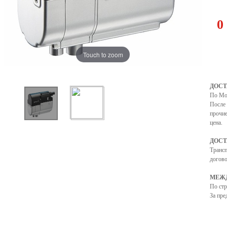
0
Touch to zoom
ДОСТ
По Мо
После 
прочие
цена.
ДОСТ
Транс
догово
МЕЖД
По ст
За пре