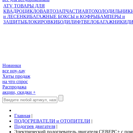
ATV ТОВАРЫ ДЛЯ
КВАДРОЦИКЛОВ
АВТОЗАПЧАСТИ
АВТОХОЛОДИЛЬНИК
и ЛЕСЕНКИ
БАГАЖНЫЕ БОКСЫ и КОФРЫ
БАМПЕРЫ и
ЗАЩИТЫ
БЛОКИРОВКИ
БОДИЛИФТ
ВЕЛОБАГАЖНИКИ
Д
Новинки
все ноу-хау
Хиты продаж
на что спрос
Распродажа
акции, скидки +
Главная
|
ПОДОГРЕВАТЕЛИ и ОТОПИТЕЛИ
|
Подогрев двигателя
|
Электрический подогреватель двигателя СЕВЕРС+ с пом