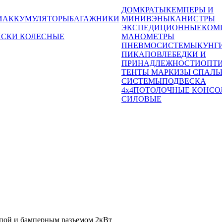
ДОМКРАТЫ
КЕМПЕРЫ И
И
АККУМУЛЯТОРЫ
БАГАЖНИКИ
МИНИВЭНЫ
КАНИСТРЫ
ЭКСПЕДИЦИОННЫЕ
КОМ
ИСКИ КОЛЕСНЫЕ
МАНОМЕТРЫ
ПНЕВМОСИСТЕМЫ
КУНГ
ПИКАПОВ
ЛЕБЕДКИ И
ПРИНАДЛЕЖНОСТИ
ОПТ
ТЕНТЫ МАРКИЗЫ СПАЛЬ
СИСТЕМЫ
ПОДВЕСКА
4x4
ПОТОЛОЧНЫЕ КОНСО
СИЛОВЫЕ
пой и бамперным разъемом 2кВт