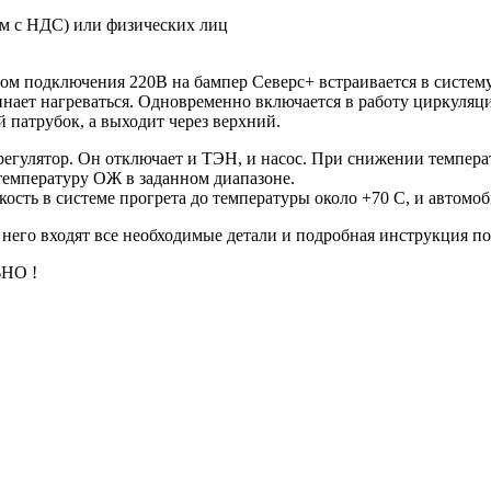
м с НДС) или физических лиц
ом подключения 220В на бампер Северс+ встраивается в систем
инает нагреваться. Одновременно включается в работу циркуляц
патрубок, а выходит через верхний.
егулятор. Он отключает и ТЭН, и насос. При снижении темпер
температуру ОЖ в заданном диапазоне.
сть в системе прогрета до температуры около +70 С, и автомоб
его входят все необходимые детали и подробная инструкция по
НО !