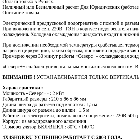
Оплата только в Рублях!
Наличный или Безналичный расчет Для Юридических (работае
Описание товара
Электрический предпусковой подогреватель с помпой и разъем
При включении в сеть 220В, ТЭН в корпусе подогревателя нач
охлаждения. Холодная охлаждающая жидкость входит в нижний 
При достижении необходимой температуры срабатывает термор
нагрев и циркуляцию, таким образом, постоянно поддерживая 
Примерно через 30 минут работы «Северс+» охлаждающая жидко
«Северс+» снабжен универсальным монтажным комплектом. В н
ВНИМАНИЕ !
УСТАНАВЛИВАЕТСЯ ТОЛЬКО ВЕРТИКАЛЬ
Характеристики :
Мощность «Северс+» : 2 кВт
Габаритный размеры : 210 х 86 х 86 мм
Длина шнура до разъема под капотом : 1,5 м
Длина шнура от разъема до вилки : 1,5 м
Работает от электросети, номинальное напряжение : 220В 50Гц
Корпус : из анодированного алюминия
Терморегулятор ВКЛ/ВЫКЛ : 80°С / 140°С
4X4SHOP.RU УСПЕШНО РАБОТАЕТ С 2003 ГОДА.