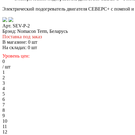
Электрический подогреватель двигателя СЕВЕРС+ с помпой и
Арт. SEV-P-2
Брэнд: Nomacon Term, Беларусь
Поставка под заказ
В магазине:
0
шт
На складах:
0
шт
Уровень цен:
0
/ шт
1
2
3
4
5
6
7
8
9
10
11
12