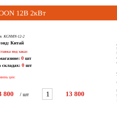
MOON 12В 2кВт
т. KGNMN-12-2
энд: Китай
ставка под заказ
0
магазине:
шт
0
 складах:
шт
вень цен:
1
3 800
13 800
/ шт
2
3