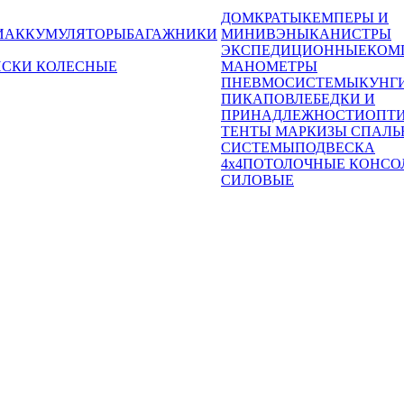
ДОМКРАТЫ
КЕМПЕРЫ И
И
АККУМУЛЯТОРЫ
БАГАЖНИКИ
МИНИВЭНЫ
КАНИСТРЫ
ЭКСПЕДИЦИОННЫЕ
КОМ
ИСКИ КОЛЕСНЫЕ
МАНОМЕТРЫ
ПНЕВМОСИСТЕМЫ
КУНГ
ПИКАПОВ
ЛЕБЕДКИ И
ПРИНАДЛЕЖНОСТИ
ОПТ
ТЕНТЫ МАРКИЗЫ СПАЛЬ
СИСТЕМЫ
ПОДВЕСКА
4x4
ПОТОЛОЧНЫЕ КОНСО
СИЛОВЫЕ