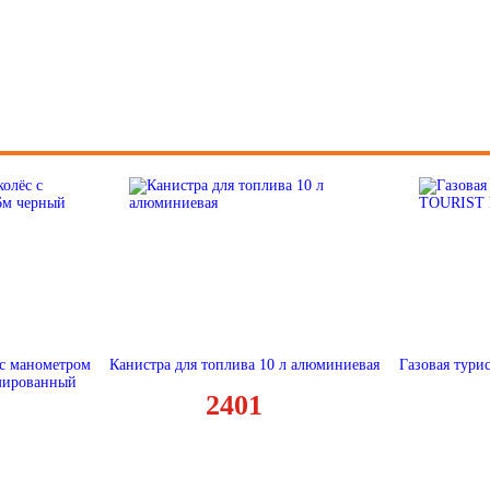
15
16
17
18
19
20
21
22
 с манометром
Канистра для топлива 10 л алюминиевая
Газовая тури
23
рмированный
2401
24
25