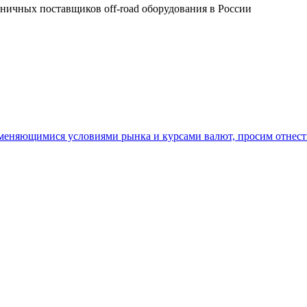
26
зничных поставщиков off-road оборудования в России
27
28
29
30
 меняющимися условиями рынка и курсами валют, просим отнест
31
32
33
34
35
36