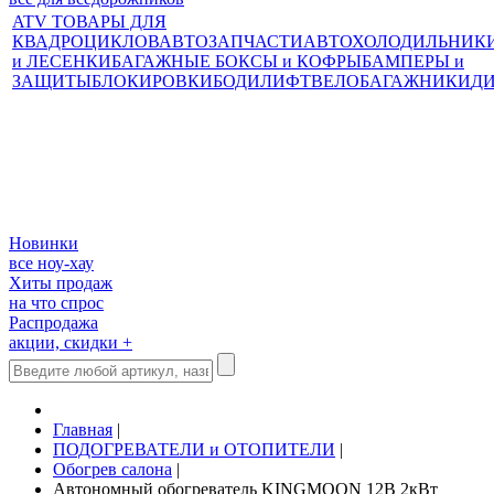
ATV ТОВАРЫ ДЛЯ
КВАДРОЦИКЛОВ
АВТОЗАПЧАСТИ
АВТОХОЛОДИЛЬНИК
и ЛЕСЕНКИ
БАГАЖНЫЕ БОКСЫ и КОФРЫ
БАМПЕРЫ и
ЗАЩИТЫ
БЛОКИРОВКИ
БОДИЛИФТ
ВЕЛОБАГАЖНИКИ
Д
Новинки
все ноу-хау
Хиты продаж
на что спрос
Распродажа
акции, скидки +
Главная
|
ПОДОГРЕВАТЕЛИ и ОТОПИТЕЛИ
|
Обогрев салона
|
Автономный обогреватель KINGMOON 12В 2кВт