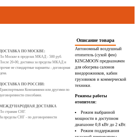
Описание товара
Автономный воздушный
ДОСТАВКА ПО МОСКВЕ:
отопитель (сухой фен)
По Москве в пределах МКАД - 500 руб.
KINGMOON предназначен
После 20-00, доставка за пределы МКАД и
для обогрева салонов
прочие не стандартные варианты - договорная
цена.
внедорожников, кабин
грузовиков и коммерческой
ДОСТАВКА ПО РОССИИ:
техники.
Транспортными Компаниями или другими по
договоренности способами.
Режимы работы
отопителя:
МЕЖДУНАРОДНАЯ ДОСТАВКА
По странам СНГ.
Режим выбранной
За пределы СНГ - по договоренности
мощности в доступном
диапазоне 0,8 кВт до 2 кВт.
Режим поддержания
указаной температуры