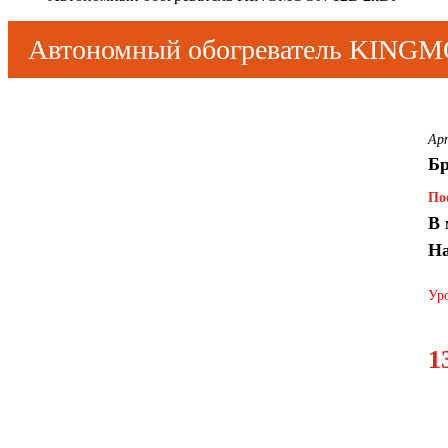
Автономный обогреватель KING
Ар
Бр
По
В 
На
Уро
1