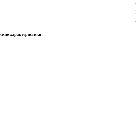
4
5
6
ские характеристики:
7
8
9
10
11
12
13
14