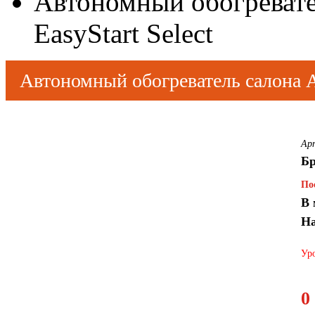
Автономный обогреват
EasyStart Select
Автономный обогреватель салона A
Ар
Б
По
В 
На
Уро
0