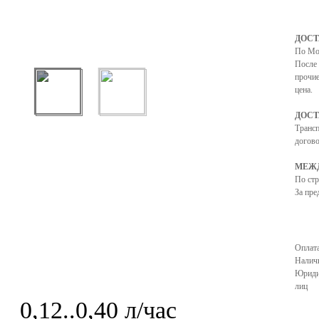
ДОСТ
По Мо
После 
прочие
цена.
ДОСТ
Транс
догово
МЕЖД
По ст
За пре
Оплата
Налич
Юриди
лиц
0,12..0,40 л/час