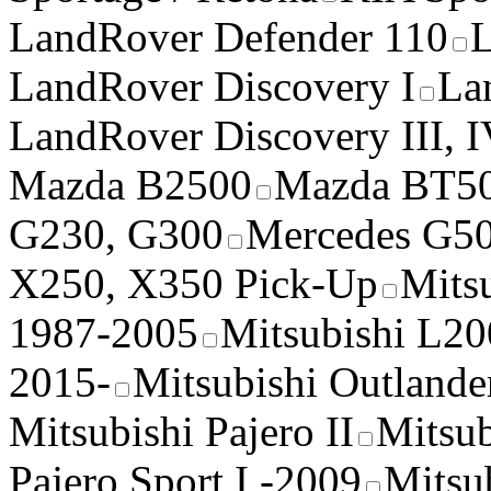
LandRover Defender 110
L
LandRover Discovery I
La
LandRover Discovery III, 
Mazda B2500
Mazda BT5
G230, G300
Mercedes G5
X250, X350 Pick-Up
Mitsu
1987-2005
Mitsubishi L2
2015-
Mitsubishi Outland
Mitsubishi Pajero II
Mitsub
Pajero Sport I -2009
Mitsub