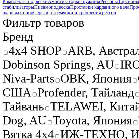
Комплекты подвески
Амортизаторы
Пружины
Рессоры
Торсион
стабилизаторы
Пневмоподвеска
Проставки карданного вала
Про
шаровых опор
Серьги, стремянки и крепления рессор
Фильтр товаров
Бренд
4x4 SHOP
ARB, Австра
Dobinson Springs, AU
IR
Niva-Parts
OBK, Япония
США
Profender, Тайланд
Тайвань
TELAWEI, Кита
Dog, AU
Toyota, Япония
Вятка 4х4
ИЖ-ТЕХНО, И