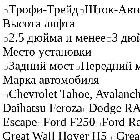
Трофи-Трейд
Шток-Авт
Высота лифта
2.5 дюйма и менее
3 дю
Место установки
Задний мост
Передний 
Марка автомобиля
Chevrolet Tahoe, Avalanc
Daihatsu Feroza
Dodge R
Escape
Ford F250
Ford R
Great Wall Hover H5
Grea