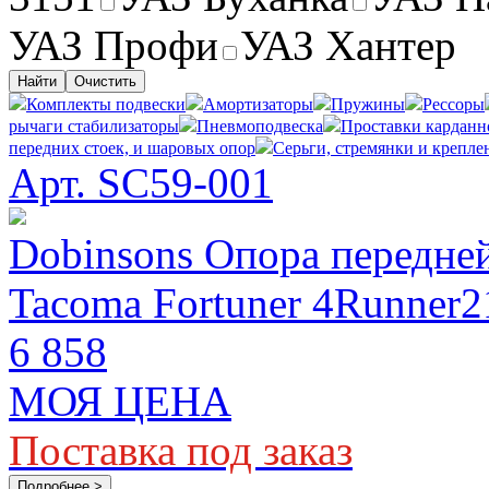
УАЗ Профи
УАЗ Хантер
Найти
Очистить
Комплекты подвески
Амортизаторы
Пружины
Рессоры
рычаги стабилизаторы
Пневмоподвеска
Проставки карданн
передних стоек, и шаровых опор
Серьги, стремянки и крепле
Арт. SC59-001
Dobinsons Опора передней
Tacoma Fortuner 4Runner2
6 858
МОЯ ЦЕНА
Поставка под заказ
Подробнее >