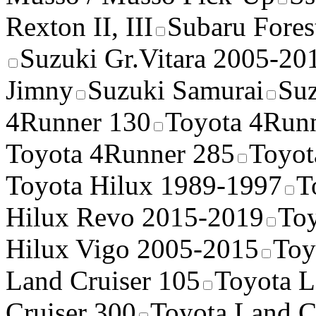
Rexton II, III
Subaru Fores
Suzuki Gr.Vitara 2005-20
Jimny
Suzuki Samurai
Suz
4Runner 130
Toyota 4Run
Toyota 4Runner 285
Toyot
Toyota Hilux 1989-1997
T
Hilux Revo 2015-2019
Toy
Hilux Vigo 2005-2015
Toy
Land Cruiser 105
Toyota L
Cruiser 300
Toyota Land C