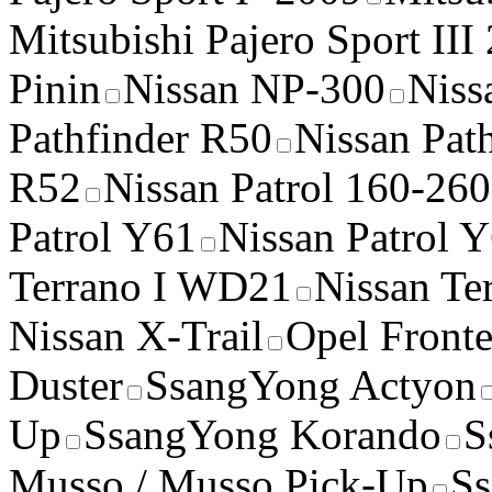
Mitsubishi Pajero Sport III
Pinin
Nissan NP-300
Niss
Pathfinder R50
Nissan Pat
R52
Nissan Patrol 160-260
Patrol Y61
Nissan Patrol 
Terrano I WD21
Nissan Te
Nissan X-Trail
Opel Fronte
Duster
SsangYong Actyon
Up
SsangYong Korando
S
Musso / Musso Pick-Up
Ss