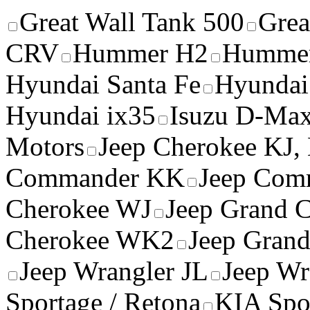
Great Wall Tank 500
Grea
CRV
Hummer H2
Humme
Hyundai Santa Fe
Hyundai
Hyundai ix35
Isuzu D-Ma
Motors
Jeep Cherokee KJ, 
Commander KK
Jeep Com
Cherokee WJ
Jeep Grand
Cherokee WK2
Jeep Grand
Jeep Wrangler JL
Jeep Wr
Sportage / Retona
KIA Spor