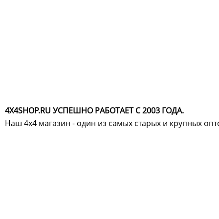
4X4SHOP.RU УСПЕШНО РАБОТАЕТ С 2003 ГОДА.
Наш 4x4 магазин - один из самых старых и крупных оп
Хотите узнавать
первыми о скидках
спец.предложениях
новинках и акциях?!