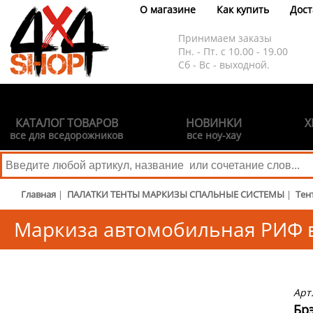
О магазине
Как купить
Дост
Принимаем заказы
Пн. - Пт. с 10.00 - 19.00
Сб - Вс - выходной.
КАТАЛОГ ТОВАРОВ
НОВИНКИ
Х
все для вседорожников
все ноу-хау
Главная
|
ПАЛАТКИ ТЕНТЫ МАРКИЗЫ СПАЛЬНЫЕ СИСТЕМЫ
|
Тен
Маркиза автомобильная РИФ в
Арт
Бр