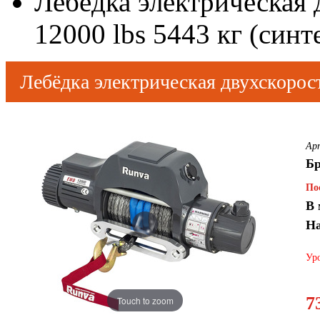
Лебёдка электрическая
12000 lbs 5443 кг (синт
Лебёдка электрическая двухскорост
(синтетический трос)
Ар
Б
По
В 
На
Уро
7
Touch to zoom