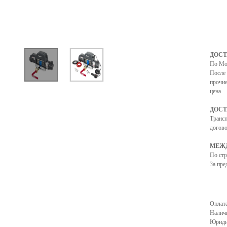
ДОСТ
По Мо
После 
прочие
цена.
ДОСТ
Транс
догово
МЕЖД
По ст
За пре
Оплата
Налич
Юриди