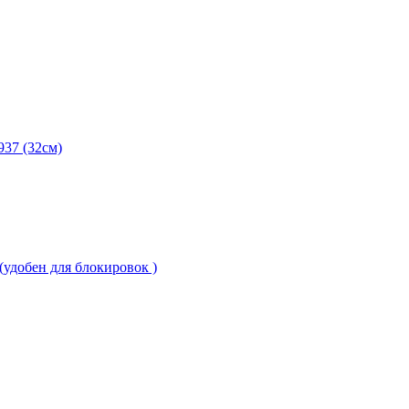
37 (32см)
(удобен для блокировок )