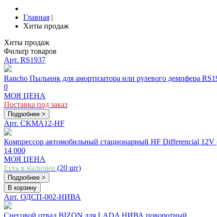
Главная
|
Хиты продаж
Хиты продаж
Фильтр товаров
Арт. RS1937
Rancho Пыльник для амортизатора или рулевого демпфера RS19
0
МОЯ ЦЕНА
Поставка под заказ
Подробнее >
Арт. CKMA12-HF
Компрессор автомобильный стационарный HF Differencial 12V 
14 000
МОЯ ЦЕНА
Есть в наличии
(20 шт)
Подробнее >
В корзину
Арт. ОДСП-002-НИВА
Снеговой отвал BIZON для LADA НИВА поворотный