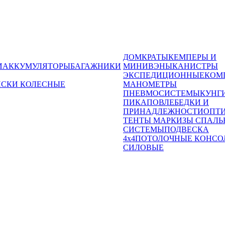
ДОМКРАТЫ
КЕМПЕРЫ И
И
АККУМУЛЯТОРЫ
БАГАЖНИКИ
МИНИВЭНЫ
КАНИСТРЫ
ЭКСПЕДИЦИОННЫЕ
КОМ
ИСКИ КОЛЕСНЫЕ
МАНОМЕТРЫ
ПНЕВМОСИСТЕМЫ
КУНГ
ПИКАПОВ
ЛЕБЕДКИ И
ПРИНАДЛЕЖНОСТИ
ОПТ
ТЕНТЫ МАРКИЗЫ СПАЛЬ
СИСТЕМЫ
ПОДВЕСКА
4x4
ПОТОЛОЧНЫЕ КОНСО
СИЛОВЫЕ