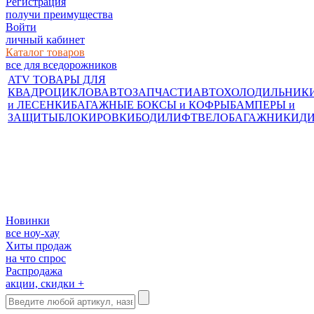
Регистрация
получи преимущества
Войти
личный кабинет
Каталог товаров
все для вседорожников
ATV ТОВАРЫ ДЛЯ
КВАДРОЦИКЛОВ
АВТОЗАПЧАСТИ
АВТОХОЛОДИЛЬНИК
и ЛЕСЕНКИ
БАГАЖНЫЕ БОКСЫ и КОФРЫ
БАМПЕРЫ и
ЗАЩИТЫ
БЛОКИРОВКИ
БОДИЛИФТ
ВЕЛОБАГАЖНИКИ
Д
Новинки
все ноу-хау
Хиты продаж
на что спрос
Распродажа
акции, скидки +