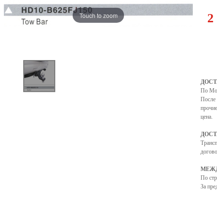
Touch to zoom
2
ДОСТ
По Мо
После 
прочие
цена.
ДОСТ
Транс
догово
МЕЖД
По ст
За пре