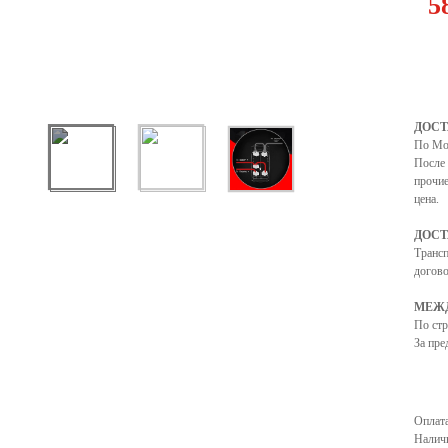
5
ДОСТ
По Мо
После 
прочие
цена.
ДОСТ
Транс
догово
МЕЖД
По ст
За пре
Оплата
Налич