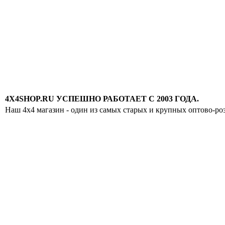
4X4SHOP.RU УСПЕШНО РАБОТАЕТ С 2003 ГОДА.
Наш 4x4 магазин - один из самых старых и крупных оптово-ро
Хотите узнавать
первыми о скидках
спец.предложениях
новинках и акциях?!