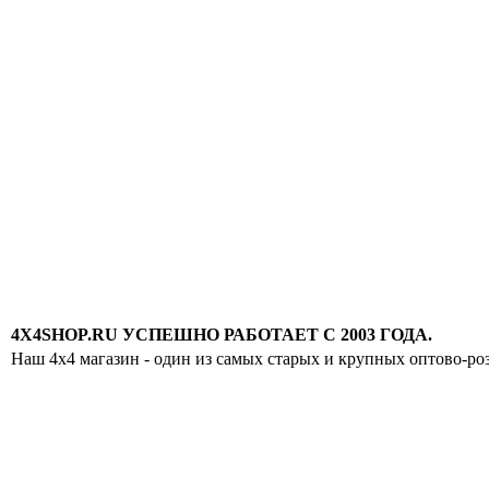
4X4SHOP.RU УСПЕШНО РАБОТАЕТ С 2003 ГОДА.
Наш 4x4 магазин - один из самых старых и крупных оптово-ро
Хотите узнавать
первыми о скидках
спец.предложениях