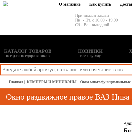
О магазине
Как купить
Доста
Принимаем заказы
Пн. - Пт. с 10.00 - 19.00
Сб - Вс - выходной.
КАТАЛОГ ТОВАРОВ
НОВИНКИ
все для вседорожников
все ноу-хау
Главная
|
КЕМПЕРЫ И МИНИВЭНЫ
|
Окна многофункциональные
Окно раздвижное правое ВАЗ Нива
Арт
Брэ