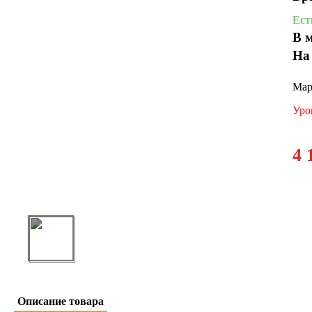
Ест
В 
На
Мар
Уро
4 
Описание товара