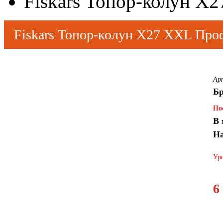
Fiskars Топор-колун 
Fiskars Топор-колун X27 XXL Пр
Ар
Бр
По
В 
На
Уро
6