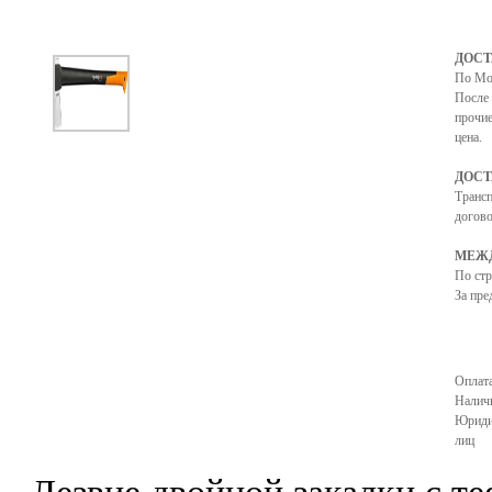
ДОСТ
По Мо
После 
прочие
цена.
ДОСТ
Транс
догово
МЕЖД
По ст
За пре
Оплата
Налич
Юриди
лиц