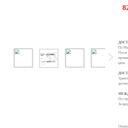
8
ДОСТ
По Мо
После 
прочие
цена.
ДОСТ
Транс
догово
МЕЖД
По ст
За пре
Оплата