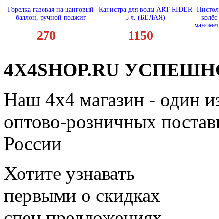
Горелка газовая на цанговый
Канистра для воды ART-RIDER
Пистол
баллон, ручной поджиг
5 л. (БЕЛАЯ)
колёс
маномет
270
1150
4X4SHOP.RU УСПЕШНО
Наш 4x4 магазин - один и
оптово-розничных поставщ
России
Хотите узнавать
первыми о скидках
спец.предложениях