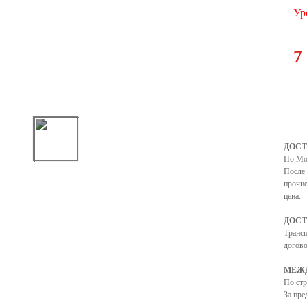
Ур
7
ДОСТ
По Мо
После 
прочие
цена.
ДОСТ
Транс
догово
МЕЖД
По ст
За пре