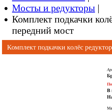
Мосты и редукторы
|
Комплект подкачки кол
передний мост
Комплект подкачки колёс редуктор
Touch
to
zoom
Ар
Б
По
В 
Н
Ма