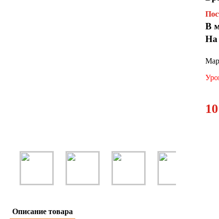
Пос
В 
На
Мар
Уро
10
Описание товара