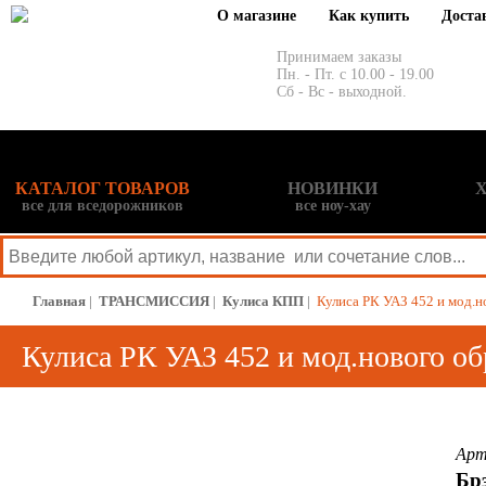
О магазине
Как купить
Доста
Принимаем заказы
Пн. - Пт. с 10.00 - 19.00
Сб - Вс - выходной.
КАТАЛОГ ТОВАРОВ
НОВИНКИ
все для вседорожников
все ноу-хау
Главная
|
ТРАНСМИССИЯ
|
Кулиса КПП
|
Кулиса РК УАЗ 452 и мод.н
Кулиса РК УАЗ 452 и мод.нового об
Арт
Брэ