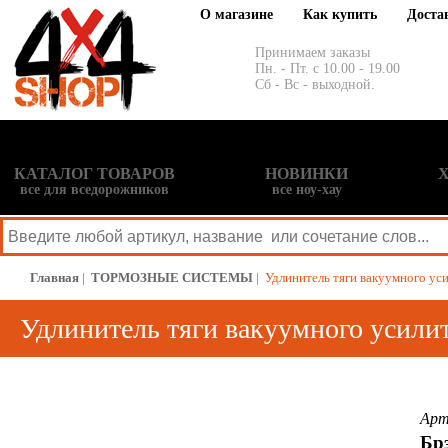
О магазине
Как купить
Доста
Принимаем заказы
Пн. - Пт. с 10.00 - 19.00
Сб - Вс - выходной.
КАТАЛОГ ТОВАРОВ
НОВИНКИ
все для вседорожников
все ноу-хау
Главная
|
ТОРМОЗНЫЕ СИСТЕМЫ
|
Удлинитель тяги вакуумного уси
Удлинитель тяги вакуумного усилит
Арт
Бр