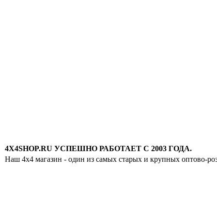
4X4SHOP.RU УСПЕШНО РАБОТАЕТ С 2003 ГОДА.
Наш 4x4 магазин - один из самых старых и крупных оптово-ро
Хотите узнавать
первыми о скидках
спец.предложениях