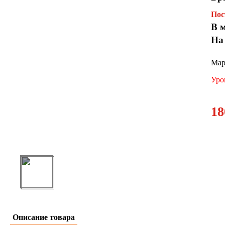
Пос
В 
На
Мар
Уро
18
Описание товара