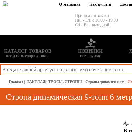
О магазине
Как купить
Доста
Принимаем заказы
Пн. - Пт. с 10.00 - 19.00
Сб - Вс - выходной.
КАТАЛОГ ТОВАРОВ
НОВИНКИ
все для вседорожников
все ноу-хау
Главная
|
ТАКЕЛАЖ, ТРОСЫ, СТРОПЫ
|
Стропы динамические
|
Ст
Стропа динамическая 9-тонн 6 мет
Арт.
Бр