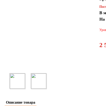
Пост
В м
На
Уров
2 
Описание товара