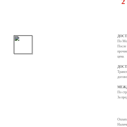
2
ДОСТ
По Мо
После 
прочие
цена.
ДОСТ
Транс
догово
МЕЖД
По ст
За пре
Оплата
Налич