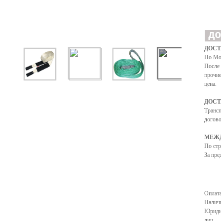
ДОСТ
По Мо
После 
прочие
цена.
ДОСТ
Транс
догово
МЕЖД
По ст
За пре
Оплата
Налич
Юриди
лиц