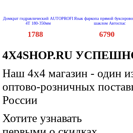
Домкрат гидравлический AUTOPROFI
Язык фаркопа прямой буксиров
4Т 180-350мм
шаклом Автоспас
1788
6790
4X4SHOP.RU УСПЕШНО
Наш 4x4 магазин - один и
оптово-розничных поставщ
России
Хотите узнавать
первыми о скидках