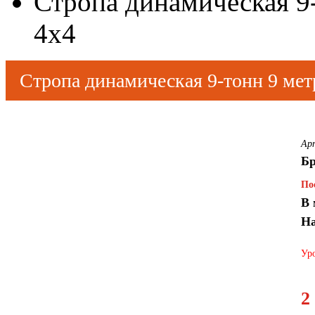
Стропа динамическая 
4x4
Стропа динамическая 9-тонн 9 м
Ар
Бр
По
В 
На
Уро
2