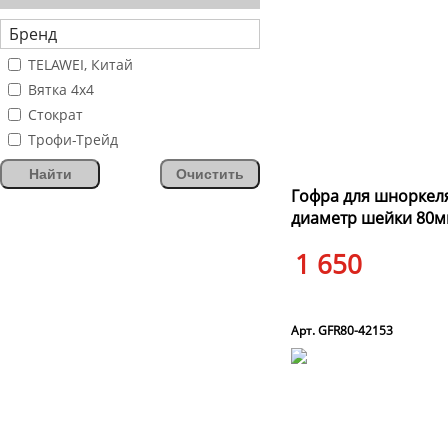
Бренд
TELAWEI, Китай
Вятка 4х4
Стократ
Трофи-Трейд
Найти
Очистить
Гофра для шноркеля
диаметр шейки 80
1 650
Арт. GFR80-42153