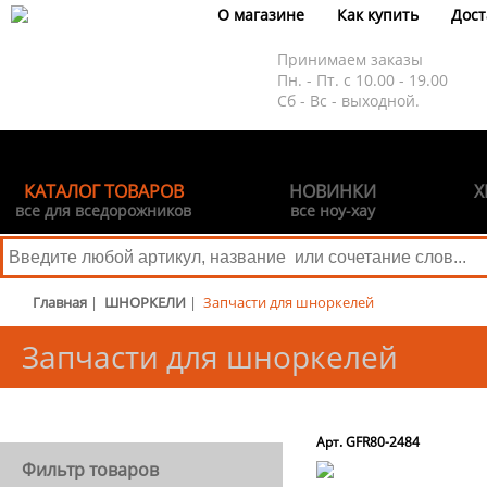
О магазине
Как купить
Дост
Принимаем заказы
Пн. - Пт. с 10.00 - 19.00
Сб - Вс - выходной.
КАТАЛОГ ТОВАРОВ
НОВИНКИ
Х
все для вседорожников
все ноу-хау
Главная
|
ШНОРКЕЛИ
|
Запчасти для шноркелей
Запчасти для шноркелей
Арт. GFR80-2484
Фильтр товаров