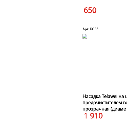
650
Арт. PC35
Насадка Telawei на
предочистителем в
прозрачная (диамет
1 910