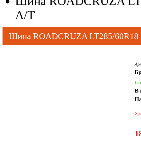
Шина ROADCRUZA LT28
A/T
Шина ROADCRUZA LT285/60R18 1
Ар
Бр
Ес
В 
На
Уро
1