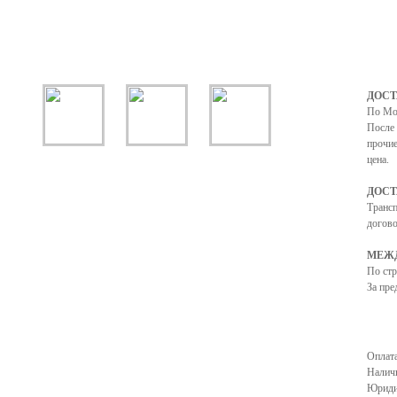
ДОСТ
По Мо
После 
прочие
цена.
ДОСТ
Транс
догово
МЕЖД
По ст
За пре
Оплата
Налич
Юриди