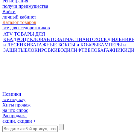
Регистрация
получи преимущества
Войти
личный кабинет
Каталог товаров
все для вседорожников
ATV ТОВАРЫ ДЛЯ
КВАДРОЦИКЛОВ
АВТОЗАПЧАСТИ
АВТОХОЛОДИЛЬНИК
и ЛЕСЕНКИ
БАГАЖНЫЕ БОКСЫ и КОФРЫ
БАМПЕРЫ и
ЗАЩИТЫ
БЛОКИРОВКИ
БОДИЛИФТ
ВЕЛОБАГАЖНИКИ
Д
Новинки
все ноу-хау
Хиты продаж
на что спрос
Распродажа
акции, скидки +