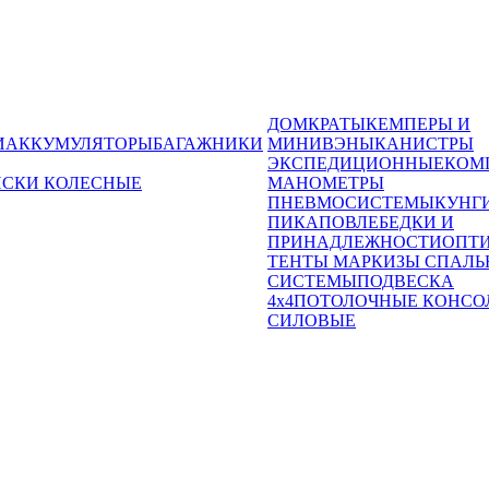
ДОМКРАТЫ
КЕМПЕРЫ И
И
АККУМУЛЯТОРЫ
БАГАЖНИКИ
МИНИВЭНЫ
КАНИСТРЫ
ЭКСПЕДИЦИОННЫЕ
КОМ
ИСКИ КОЛЕСНЫЕ
МАНОМЕТРЫ
ПНЕВМОСИСТЕМЫ
КУНГ
ПИКАПОВ
ЛЕБЕДКИ И
ПРИНАДЛЕЖНОСТИ
ОПТ
ТЕНТЫ МАРКИЗЫ СПАЛЬ
СИСТЕМЫ
ПОДВЕСКА
4x4
ПОТОЛОЧНЫЕ КОНСО
СИЛОВЫЕ