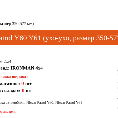
размер 350-577 мм)
trol Y60 Y61 (ухо-ухо, размер 350-57
т. 3534
рэнд: IRONMAN 4x4
ставка под заказ
0
магазине:
шт
0
 складах:
шт
ка автомобиля: Nissan Patrol Y60, Nissan Patrol Y61
вень цен: