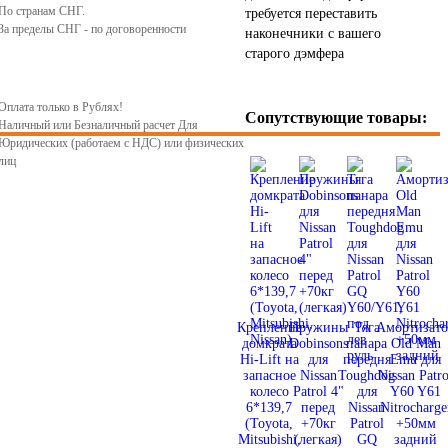
По странам СНГ.
требуется переставить
За пределы СНГ - по договоренности
8
9
10
11
12
13
14
15
16
17
18
1
наконечники с вашего
старого дэмфера
Оплата только в Рублях!
Сопутствующие товары:
Наличный или Безналичный расчет Для
Юридических (работаем с НДС) или физических
лиц
Крепление
Пружины
Тяга
Амортизато
домкрата
Dobinsons
панара
Old Man
Hi-Lift на
для
передня
Emu для
запасное
Nissan
Toughdog
Nissan Patro
колесо
Patrol 4"
для
Y60 Y61
6*139,7
перед
Nissan
Nitrocharge
(Toyota,
+70кг
Patrol
+50мм
Mitsubishi,
(легкая)
GQ
задний