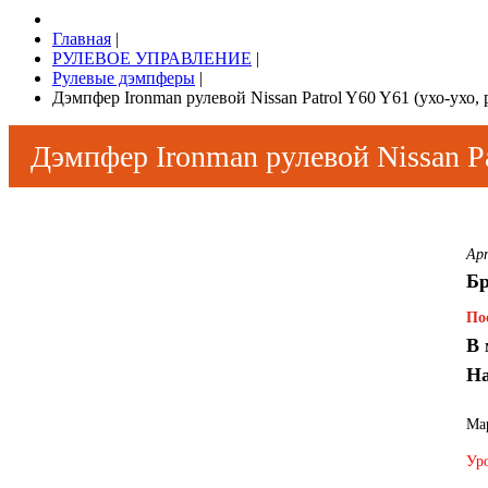
Главная
|
РУЛЕВОЕ УПРАВЛЕНИЕ
|
Рулевые дэмпферы
|
Дэмпфер Ironman рулевой Nissan Patrol Y60 Y61 (ухо-ухо, 
Дэмпфер Ironman рулевой Nissan Pa
Ар
Б
По
В 
На
Мар
Уро