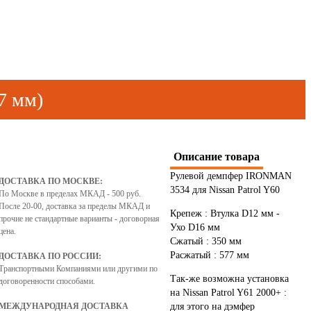
7 мм)
Описание товара
Рулевой демпфер IRONMAN
ДОСТАВКА ПО МОСКВЕ:
3534 для Nissan Patrol Y60
По Москве в пределах МКАД - 500 руб.
После 20-00, доставка за пределы МКАД и
Крепеж : Втулка D12 мм -
прочие не стандартные варианты - договорная
Ухо D16 мм
цена.
Сжатый : 350 мм
Расжатый : 577 мм
ДОСТАВКА ПО РОССИИ:
Транспортными Компаниями или другими по
Так-же возможна установка
договоренности способами.
на Nissan Patrol Y61 2000+ :
МЕЖДУНАРОДНАЯ ДОСТАВКА
для этого на дэмфер