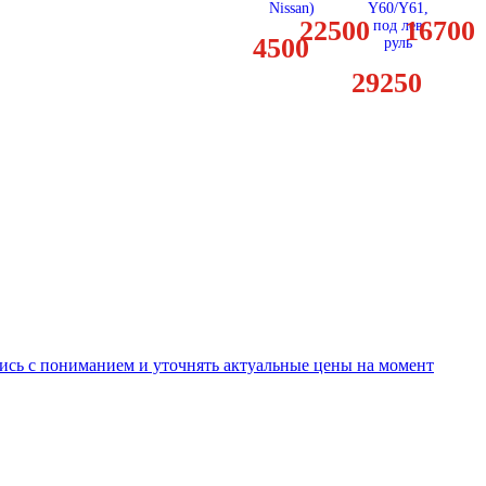
Nissan)
Y60/Y61,
22500
16700
под лев
4500
руль
29250
ись с пониманием и уточнять актуальные цены на момент