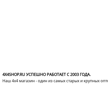
4X4SHOP.RU УСПЕШНО РАБОТАЕТ С 2003 ГОДА.
Наш 4x4 магазин - один из самых старых и крупных оп
Хотите узнавать
первыми о скидках
спец.предложениях