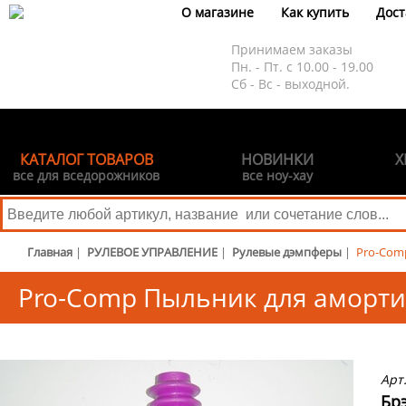
О магазине
Как купить
Дост
Принимаем заказы
Пн. - Пт. с 10.00 - 19.00
Сб - Вс - выходной.
КАТАЛОГ ТОВАРОВ
НОВИНКИ
Х
все для вседорожников
все ноу-хау
Главная
|
РУЛЕВОЕ УПРАВЛЕНИЕ
|
Рулевые дэмпферы
|
Pro-Com
Pro-Comp Пыльник для аморти
26см)
Арт
Бр