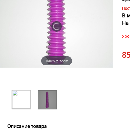
Пос
В 
На
Уро
8
Touch to zoom
Описание товара