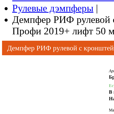
Рулевые дэмпферы
|
Демпфер РИФ рулевой 
Профи 2019+ лифт 50 
Демпфер РИФ рулевой с кронштей
мм
Ар
Б
Ес
В 
Н
Ма