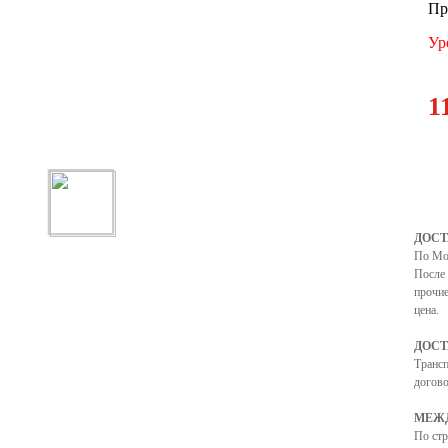
Пр
Ур
1
ДОСТ
По Мо
После 
прочие
цена.
ДОСТ
Транс
догово
МЕЖД
По ст