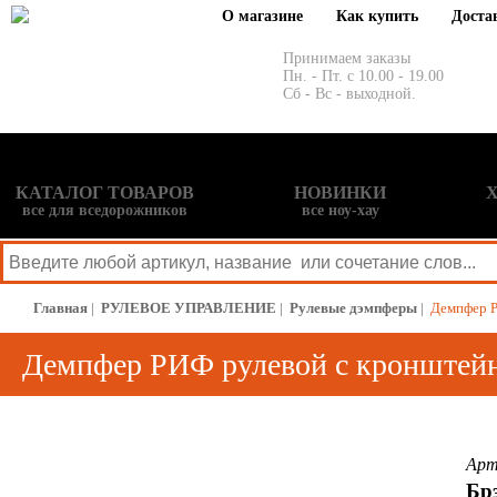
О магазине
Как купить
Доста
Принимаем заказы
Пн. - Пт. с 10.00 - 19.00
Сб - Вс - выходной.
КАТАЛОГ ТОВАРОВ
НОВИНКИ
все для вседорожников
все ноу-хау
Главная
|
РУЛЕВОЕ УПРАВЛЕНИЕ
|
Рулевые дэмпферы
|
Демпфер Р
Демпфер РИФ рулевой с кронштейн
Арт
Бр