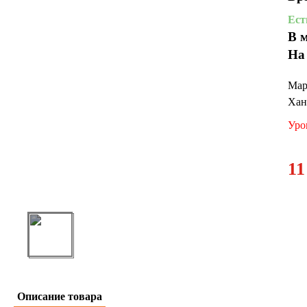
Ест
В 
На
Мар
Хан
Уро
11
Описание товара