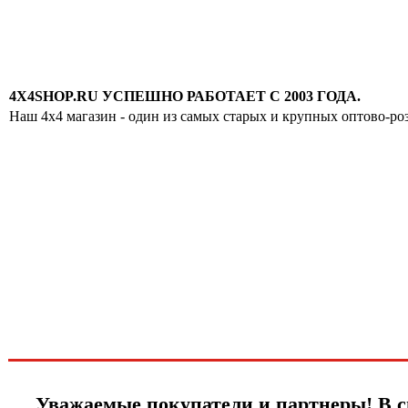
4X4SHOP.RU УСПЕШНО РАБОТАЕТ С 2003 ГОДА.
Наш 4x4 магазин - один из самых старых и крупных оптово-ро
Хотите узнавать
первыми о скидках
спец.предложениях
новинках и акциях?!
ЧТО НОВОГО?
Уважаемые покупатели и партнеры! В с