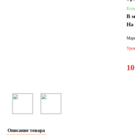
Ест
В м
На
Марк
Уров
10
Описание товара