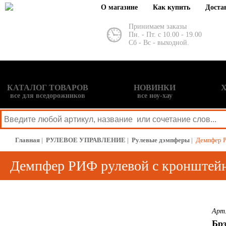
О магазине
Как купить
Доста
Принимаем заказы
Пн. - Пт. с 10.00 - 19.00
Сб - Вс - выходной.
КАТАЛОГ ТОВАРОВ
НОВИНКИ
все для вседорожников
все ноу-хау
Главная
|
РУЛЕВОЕ УПРАВЛЕНИЕ
|
Рулевые дэмпферы
|
Демпфер Р
Демпфер РИФ рулевой с кронштейна
Арт
Бр