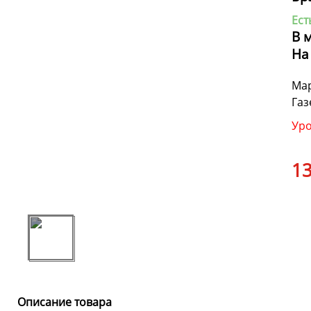
Ест
В 
На
Мар
Газ
Уро
13
Описание товара