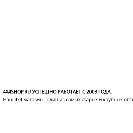
4X4SHOP.RU УСПЕШНО РАБОТАЕТ С 2003 ГОДА.
Наш 4x4 магазин - один из самых старых и крупных оп
Хотите узнавать
первыми о скидках
спец.предложениях