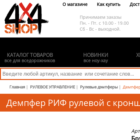
О магазине
Как купить
Дост
Принимаем заказы
Пн. - Пт. с 10.00 - 19.00
Сб - Вс - выходной.
КАТАЛОГ ТОВАРОВ
НОВИНКИ
Х
все для вседорожников
все ноу-хау
Главная
|
РУЛЕВОЕ УПРАВЛЕНИЕ
|
Рулевые дэмпферы
|
Демпфер
Демпфер РИФ рулевой с кронш
Арт
Бр