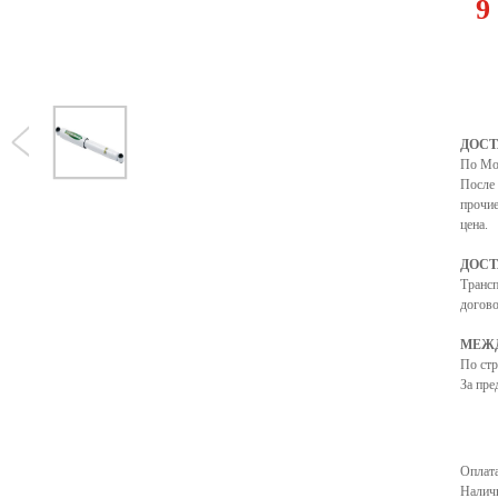
9
ДОСТ
По Мо
После 
прочие
цена.
ДОСТ
Транс
догово
МЕЖД
По ст
За пре
Оплата
Налич