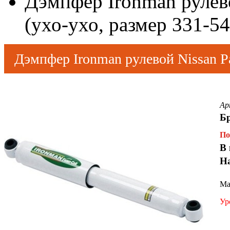
Дэмпфер Ironman рулево
(ухо-ухо, размер 331-5
Дэмпфер Ironman рулевой Nissan Pa
541 мм)
Ар
Б
По
В 
Н
Ма
Ур