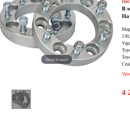
Пос
В 
На
Мар
130,
Vigo
Toyo
Toyo
Touch to zoom
Crui
Уро
4 