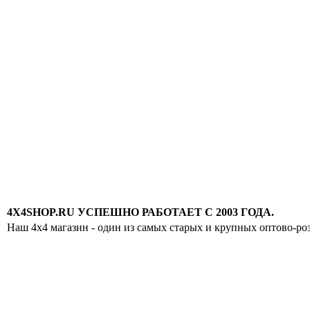
4X4SHOP.RU УСПЕШНО РАБОТАЕТ С 2003 ГОДА.
Наш 4x4 магазин - один из самых старых и крупных оптово-ро
Хотите узнавать
первыми о скидках
спец.предложениях