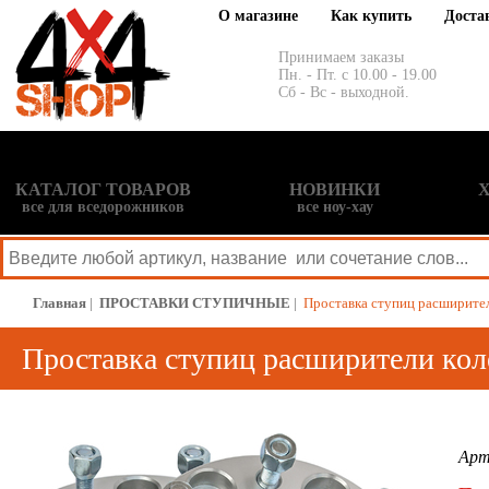
О магазине
Как купить
Доста
Принимаем заказы
Пн. - Пт. с 10.00 - 19.00
Сб - Вс - выходной.
КАТАЛОГ ТОВАРОВ
НОВИНКИ
все для вседорожников
все ноу-хау
Главная
|
ПРОСТАВКИ СТУПИЧНЫЕ
|
Проставка ступиц расширител
Проставка ступиц расширители кол
Арт