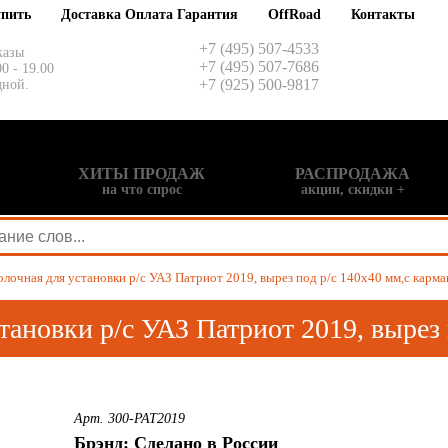
упить
Доставка Оплата Гарантия
OffRoad
Контакты
+7 (495) 507-4533
казы
+7 (495) 507-7686
00 - 19.00
+7 (925) 500-9817
дной.
ХИТЫ ПРОДАЖ
РАСПРОДАЖА
на что спрос
акции, скидки +
лочная для установки р/c УАЗ Патриот 2019, вырез под р/c 140х40 мм,с карма
тановки р/c УАЗ Патриот 2019, вырез 
Арт. 300-PAT2019
Брэнд: Сделано в России