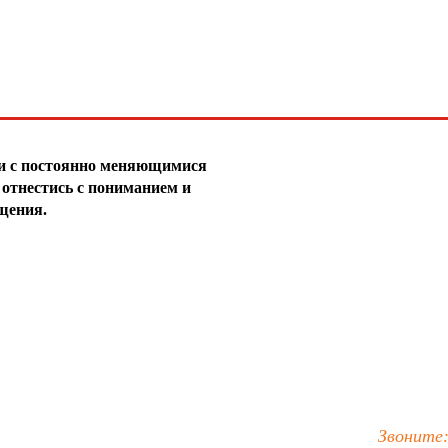
29
30
31
32
33
зи с постоянно меняющимися
отнестись с пониманием и
34
щения.
35
36
37
38
39
40
Звоните