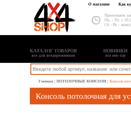
О магазине
Как к
Принимаем за
Пн. - Пт. с 10.
Сб - Вс - выхо
КАТАЛОГ ТОВАРОВ
НОВИНКИ
все для вседорожников
все ноу-хау
Главная
|
ПОТОЛОЧНЫЕ КОНСОЛИ
|
Консоль пото
Консоль потолочная для ус
карманом, серая