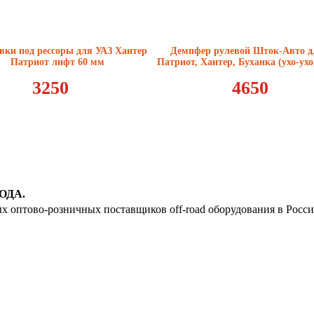
18
19
вки под рессоры для УАЗ Хантер
Демпфер рулевой Шток-Авто д
20
Патриот лифт 60 мм
Патриот, Хантер, Буханка (ухо-ухо
3250
4650
21
22
23
24
ОДА.
25
ых оптово-розничных поставщиков off-road оборудования в Росс
26
27
28