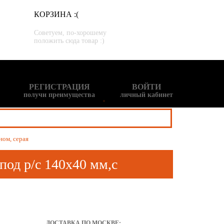
КОРЗИНА :(
Советуем, по-хорошему
положить сюда товар :)
РЕГИСТРАЦИЯ
ВОЙТИ
получи преимущества
личный кабинет
ном, серая
под р/c 140х40 мм,с
ДОСТАВКА ПО МОСКВЕ: