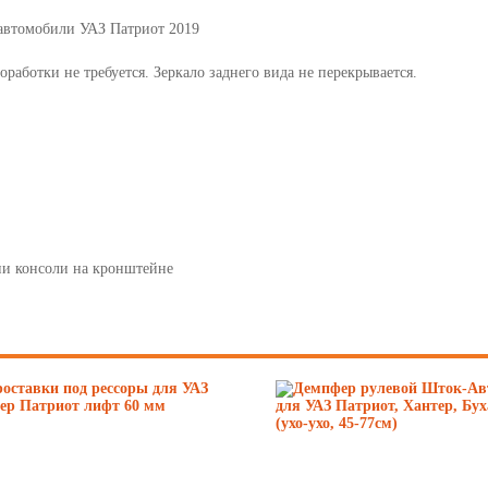
7
 автомобили УАЗ Патриот 2019
8
работки не требуется. Зеркало заднего вида не перекрывается.
9
10
11
12
ии консоли на кронштейне
13
14
15
16
17