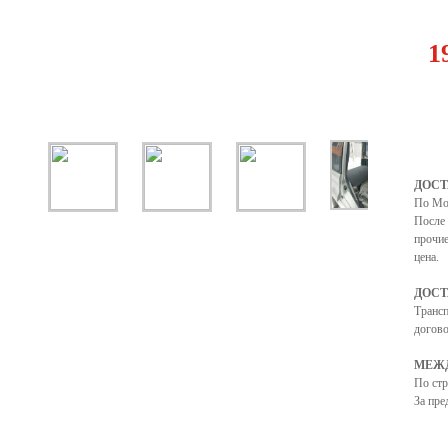
1
ДОСТ
По Мо
После 
прочие
цена.
ДОСТ
Транс
догово
МЕЖД
По ст
За пре