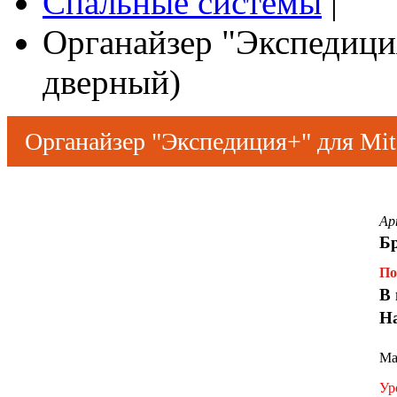
Спальные системы
|
Органайзер "Экспедиция+
дверный)
Органайзер "Экспедиция+" для Mits
Ар
Б
По
В 
Н
Ма
Ур