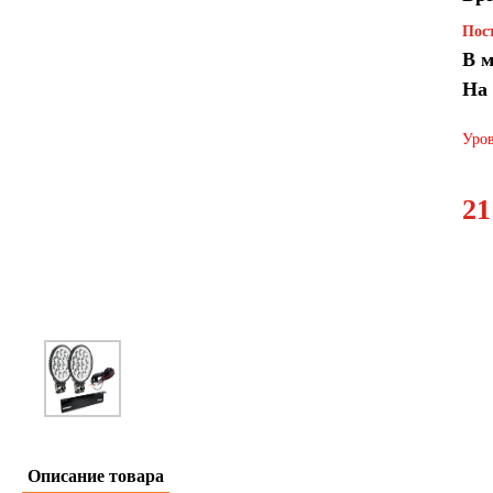
Пост
В м
На
Уров
21
Описание товара