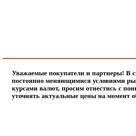
первыми о скидках
спец.предложениях
новинках и акциях?!
ЧТО НОВОГО?
Уважаемые покупатели и партнеры! В с
постоянно меняющимися условиями ры
курсами валют, просим отнестись с по
уточнять актуальные цены на момент 