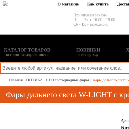
О магазине
Как купить
Доста
Принимаем заказы
Пн. - Пт. с 10.00 - 19.00
Сб - Вс - выходной.
КАТАЛОГ ТОВАРОВ
НОВИНКИ
все для вседорожников
все ноу-хау
Главная
|
ОПТИКА
|
LED светодиодные фары
|
Фары дальнего света 
Фары дальнего света W-LIGHT с кр
Арт
Бр