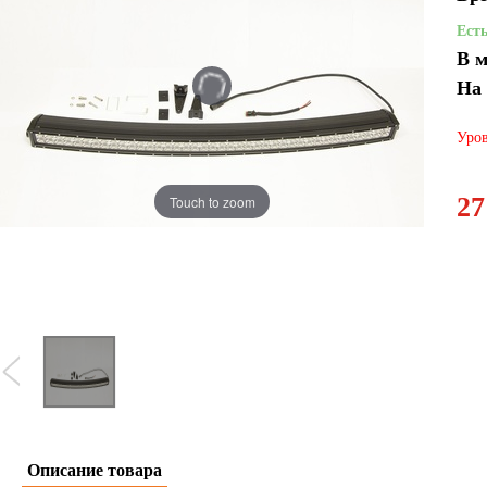
Ест
В м
На
Уров
27
Touch to zoom
Описание товара