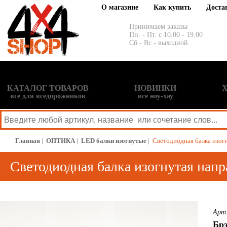
О магазине
Как купить
Доста
Принимаем заказы
Пн. - Пт. с 10.00 - 19.00
Сб - Вс - выходной.
КАТАЛОГ ТОВАРОВ
НОВИНКИ
все для вседорожников
все ноу-хау
Главная
|
ОПТИКА
|
LED балки изогнутые
|
Светодиодная балка изогн
Светодиодная балка изогнутая напр
Арт
Брэ