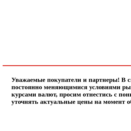
Хотите узнавать
первыми о скидках
спец.предложениях
новинках и акциях?!
ЧТО НОВОГО?
Уважаемые покупатели и партнеры! В с
постоянно меняющимися условиями ры
курсами валют, просим отнестись с по
уточнять актуальные цены на момент 