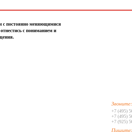
19
20
зи с постоянно меняющимися
21
отнестись с пониманием и
щения.
22
23
24
25
26
27
Звоните
28
+7 (495) 
+7 (495) 
29
+7 (925) 
Пишите