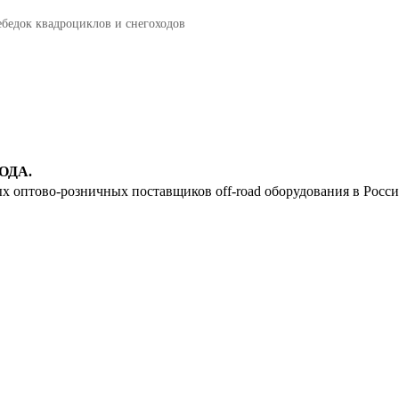
8
ебедок квадроциклов и снегоходов
9
10
11
12
ОДА.
ых оптово-розничных поставщиков off-road оборудования в Росс
13
14
15
16
17
18