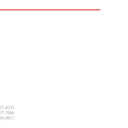
:
507-4533
507-7686
500-9817
: