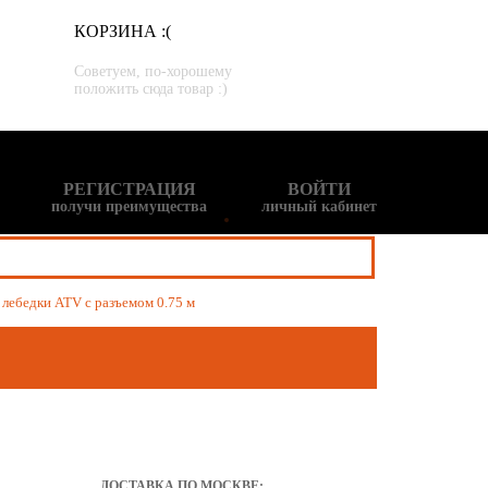
КОРЗИНА :(
Советуем, по-хорошему
положить сюда товар :)
РЕГИСТРАЦИЯ
ВОЙТИ
получи преимущества
личный кабинет
лебедки ATV с разъемом 0.75 м
ДОСТАВКА ПО МОСКВЕ: