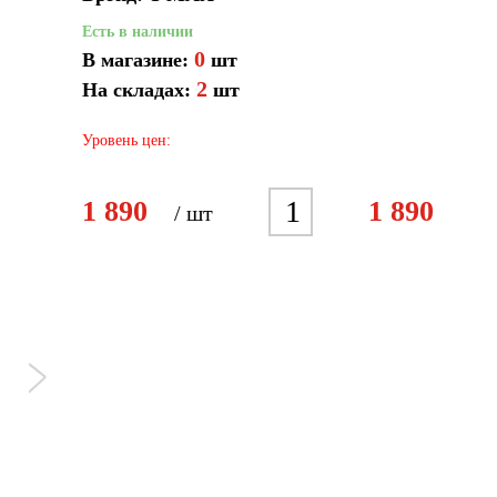
Есть в наличии
0
В магазине:
шт
2
На складах:
шт
Уровень цен:
1
1 890
1 890
/ шт
2
3
4
5
6
7