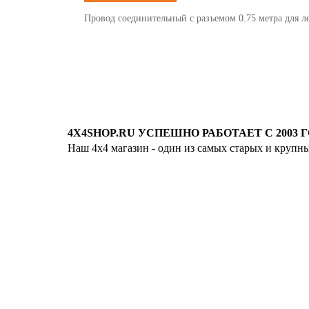
Провод соединительный c разъемом 0.75 метра для л
4X4SHOP.RU УСПЕШНО РАБОТАЕТ С 2003 Г
Наш 4x4 магазин - один из самых старых и крупн
Хотите узнавать
первыми о скидках
спец.предложениях
новинках и акциях?!