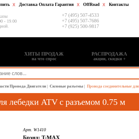
упить
Доставка Оплата Гарантия
OffRoad
Контакты
+7 (495) 507-4533
казы
+7 (495) 507-7686
00 - 19.00
+7 (925) 500-9817
дной.
ХИТЫ ПРОДАЖ
РАСПРОДАЖА
на что спрос
акции, скидки +
части Провода Двигатели
|
Силовые разъемы
|
Провода соединительные для 
я лебедки ATV с разъемом 0.75 м
Арт. W1410
Брэнд: T-MAX