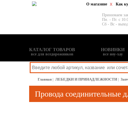
О магазине
Как к
Принимаем за
Пн. - Пт. с 10.
Сб - Вс - выхо
КАТАЛОГ ТОВАРОВ
НОВИНКИ
все для вседорожников
все ноу-хау
Главная
|
ЛЕБЕДКИ И ПРИНАДЛЕЖНОСТИ
|
Зап
Провода соединительные дл