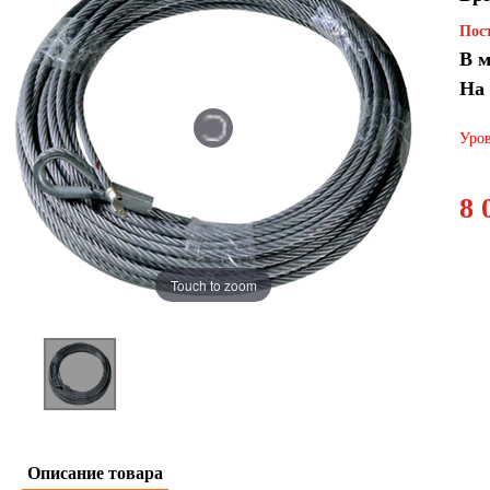
Пост
В м
На
Уров
8 
Touch to zoom
Описание товара