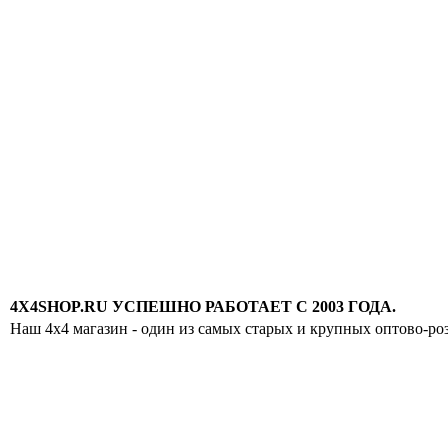
4X4SHOP.RU УСПЕШНО РАБОТАЕТ С 2003 ГОДА.
Наш 4x4 магазин - один из самых старых и крупных оптово-ро
Хотите узнавать
первыми о скидках
спец.предложениях