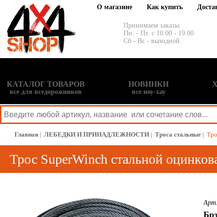
О магазине
Как купить
Доста
Принимаем заказы
Пн. - Пт. с 10.00 - 19.00
Сб - Вс - выходной.
КАТАЛОГ ТОВАРОВ
НОВИНКИ
все для вседорожников
все ноу-хау
Главная
|
ЛЕБЕДКИ И ПРИНАДЛЕЖНОСТИ
|
Троса стальные
|
Тро
Трос SuperWinch стальной оцинков
Арт
Бр