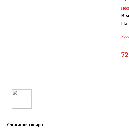
Пост
В м
На
Уров
72
Описание товара