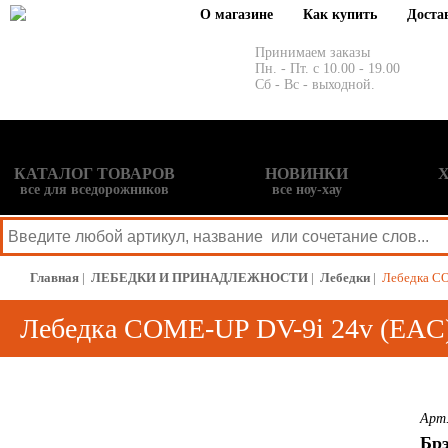
О магазине
Как купить
Доста
Принимаем заказы
Пн. - Пт. с 10.00 - 19.00
Сб - Вс - выходной.
КАТАЛОГ ТОВАРОВ
НОВИНКИ
все для вседорожников
все ноу-хау
Главная
|
ЛЕБЕДКИ И ПРИНАДЛЕЖНОСТИ
|
Лебедки
|
Лебедка CO
Лебедка COME-UP DV-9i 24v (EAC
Арт.
Бр