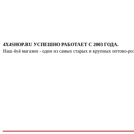
4X4SHOP.RU УСПЕШНО РАБОТАЕТ С 2003 ГОДА.
Наш 4x4 магазин - один из самых старых и крупных оптово-ро
Хотите узнавать
первыми о скидках
спец.предложениях
новинках и акциях?!
ЧТО НОВОГО?