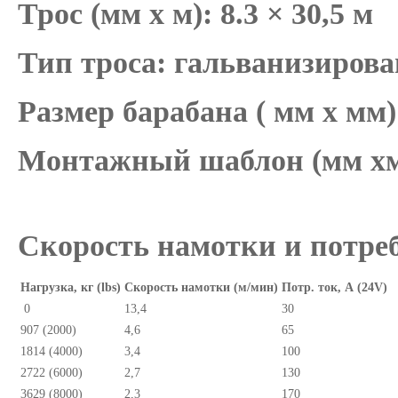
Трос (мм x
м):
8.3 × 30,5 м
Тип троса:
гальванизиров
Размер барабана ( мм x
мм)
Монтажный шаблон (мм x
Скорость намотки и потреб
Нагрузка, кг (lbs)
Скорость намотки (м/мин)
Потр. ток, А (24V)
0
13,4
30
907 (2000)
4,6
65
1814 (4000)
3,4
100
2722 (6000)
2,7
130
3629 (8000)
2,3
170