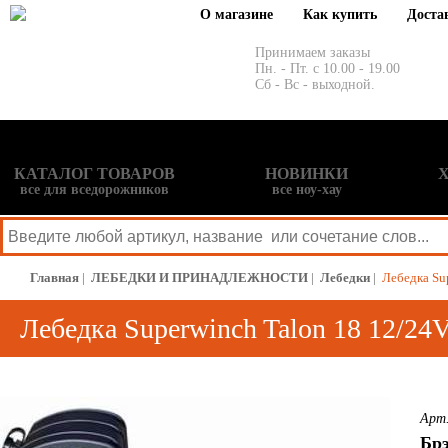
О магазине
Как купить
Доста
Принимаем заказы
Пн. - Пт. с 10.00 - 19.00
Сб - Вс - выходной.
КАТАЛОГ ТОВАРОВ
НОВИНКИ
все для вседорожников
все ноу-хау
Главная
|
ЛЕБЕДКИ И ПРИНАДЛЕЖНОСТИ
|
Лебедки
|
Лебедка Su
Лебедка Superwinch Talon 18 12/24
Арт
Бр