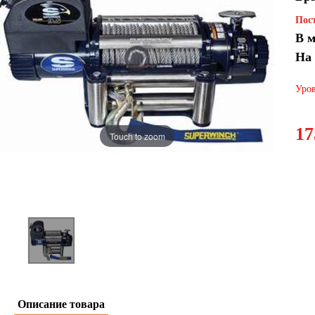
Пост
В м
На
Уров
17
Touch to zoom
Описание товара