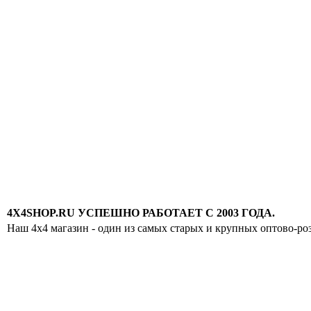
4X4SHOP.RU УСПЕШНО РАБОТАЕТ С 2003 ГОДА.
Наш 4x4 магазин - один из самых старых и крупных оптово-ро
Хотите узнавать
первыми о скидках
спец.предложениях