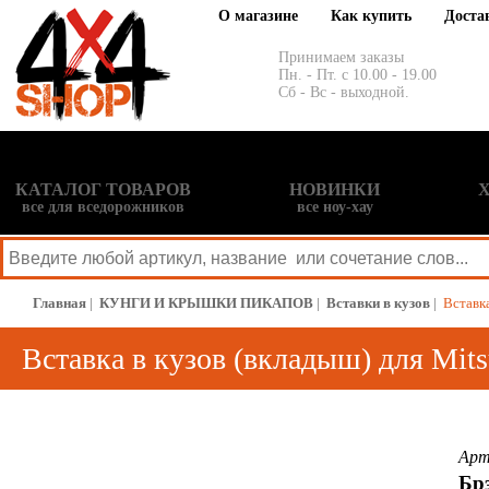
О магазине
Как купить
Доста
Принимаем заказы
Пн. - Пт. с 10.00 - 19.00
Сб - Вс - выходной.
КАТАЛОГ ТОВАРОВ
НОВИНКИ
все для вседорожников
все ноу-хау
Главная
|
КУНГИ И КРЫШКИ ПИКАПОВ
|
Вставки в кузов
|
Вставка
Вставка в кузов (вкладыш) для Mits
Арт
Бр