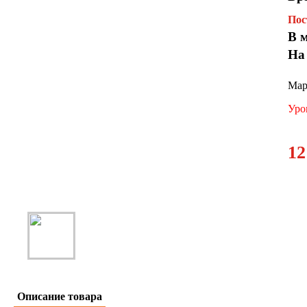
Пос
В 
На
Мар
Уро
12
Описание товара