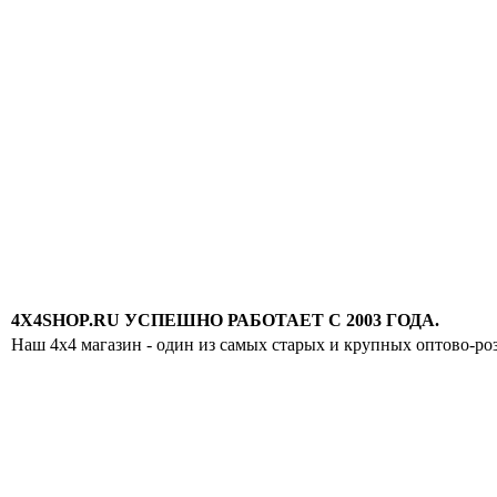
4X4SHOP.RU УСПЕШНО РАБОТАЕТ С 2003 ГОДА.
Наш 4x4 магазин - один из самых старых и крупных оптово-ро
Хотите узнавать
первыми о скидках
спец.предложениях
новинках и акциях?!