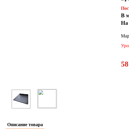
Пос
В 
На
Мар
Уро
58
Описание товара