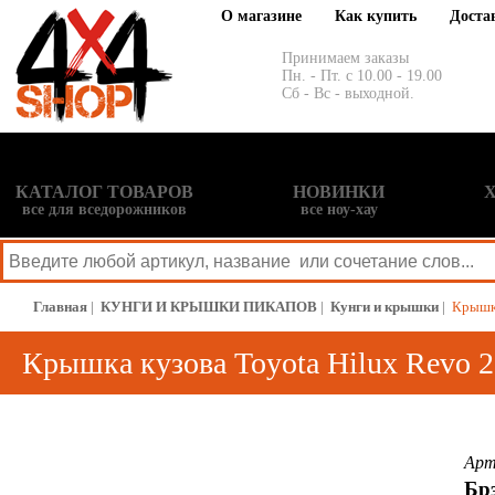
О магазине
Как купить
Доста
Принимаем заказы
Пн. - Пт. с 10.00 - 19.00
Сб - Вс - выходной.
КАТАЛОГ ТОВАРОВ
НОВИНКИ
все для вседорожников
все ноу-хау
Главная
|
КУНГИ И КРЫШКИ ПИКАПОВ
|
Кунги и крышки
|
Крышка
Крышка кузова Toyota Hilux Revo 2
Арт
Бр