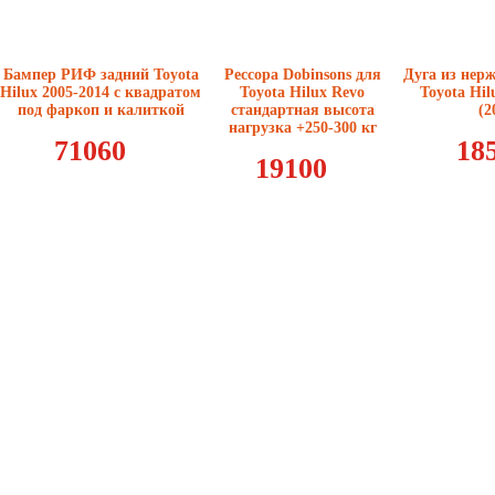
Бампер РИФ задний Toyota
Рессора Dobinsons для
Дуга из нер
Hilux 2005-2014 с квадратом
Toyota Hilux Revo
Toyota Hil
под фаркоп и калиткой
стандартная высота
(2
нагрузка +250-300 кг
71060
18
19100