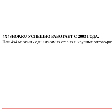
4X4SHOP.RU УСПЕШНО РАБОТАЕТ С 2003 ГОДА.
Наш 4x4 магазин - один из самых старых и крупных оптово-ро
Хотите узнавать
первыми о скидках
спец.предложениях
новинках и акциях?!
ЧТО НОВОГО?