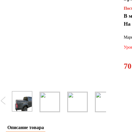
Пост
В м
На
Марк
Уров
70
Описание товара