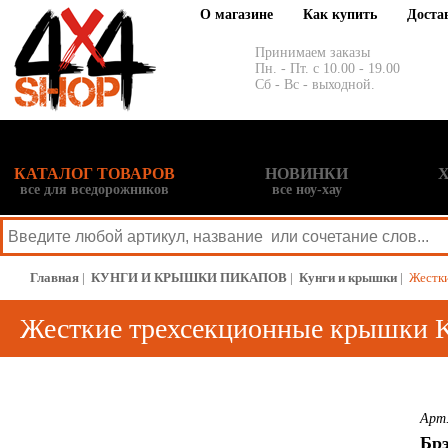
О магазине
Как купить
Доста
Принимаем заказы
Пн. - Пт. с 10.00 - 19.00
Сб - Вс - выходной.
КАТАЛОГ ТОВАРОВ
НОВИНКИ
все для вседорожников
все ноу-хау
Главная
|
КУНГИ И КРЫШКИ ПИКАПОВ
|
Кунги и крышки
|
Жестки
Жесткие трехсекционные крышки Kr
Bed,except 2009 Ram HD
Арт.
Бр