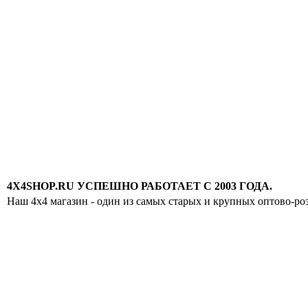
4X4SHOP.RU УСПЕШНО РАБОТАЕТ С 2003 ГОДА.
Наш 4x4 магазин - один из самых старых и крупных оптово-ро
Хотите узнавать
первыми о скидках
спец.предложениях
новинках и акциях?!