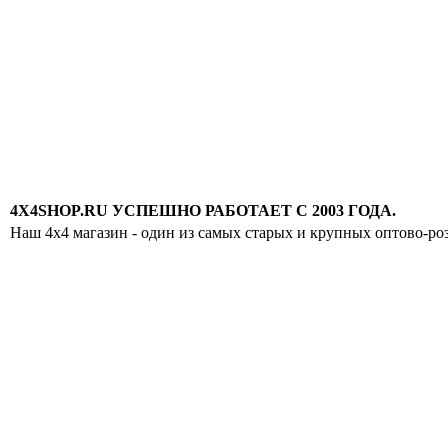
4X4SHOP.RU УСПЕШНО РАБОТАЕТ С 2003 ГОДА.
Наш 4x4 магазин - один из самых старых и крупных оптово-ро
Хотите узнавать
первыми о скидках
спец.предложениях
новинках и акциях?!