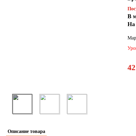
Пос
В 
На
Мар
Уро
42
Описание товара