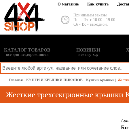
О магазине
Как купить
Доста
Принимаем заказы
Пн. - Пт. с 10.00 - 19.00
Сб - Вс - выходной.
КАТАЛОГ ТОВАРОВ
НОВИНКИ
все для вседорожников
все ноу-хау
Главная
|
КУНГИ И КРЫШКИ ПИКАПОВ
|
Кунги и крышки
|
Жестки
Жесткие трехсекционные крышки Kr
PORTAL
Арт
Бр