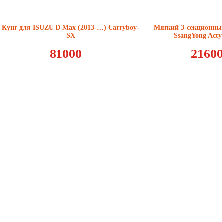
Кунг для ISUZU D Max (2013-…) Carryboy-
Мягкий 3-секционный
SХ
SsangYong Acty
81000
2160