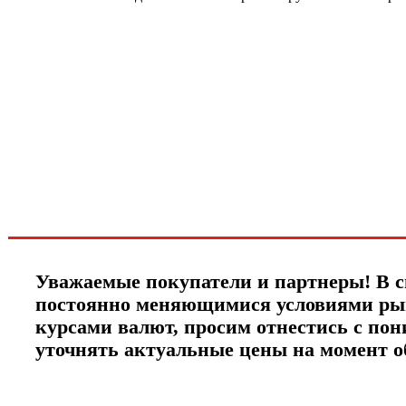
Хотите узнавать
первыми о скидках
спец.предложениях
новинках и акциях?!
ЧТО НОВОГО?
Уважаемые покупатели и партнеры! В с
постоянно меняющимися условиями ры
курсами валют, просим отнестись с по
уточнять актуальные цены на момент 