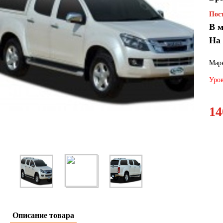
Пост
В м
На
Марк
Уров
14
Описание товара