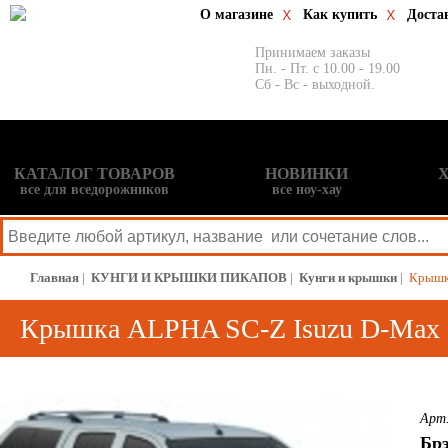
О магазине
Как купить
Доста
Принимаем заказы
Пн. - Пт. с 10.00 - 19.00
Сб - Вс - выходной.
КАТАЛОГ ТОВАРОВ
НОВИНКИ
все для вседорожников
все ноу-хау
Главная
|
КУНГИ И КРЫШКИ ПИКАПОВ
|
Кунги и крышки
|
Крышка
Крышка ALPHA SC-Z Isuzu D-Max (
Арт.
Бр